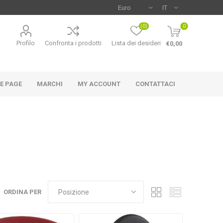
(0)
0
Profilo
Confronta i prodotti
Lista dei desideri
€0,00
E PAGE
MARCHI
MY ACCOUNT
CONTATTACI
NCO
MAC-TUC
U-POWER
ORDINA PER