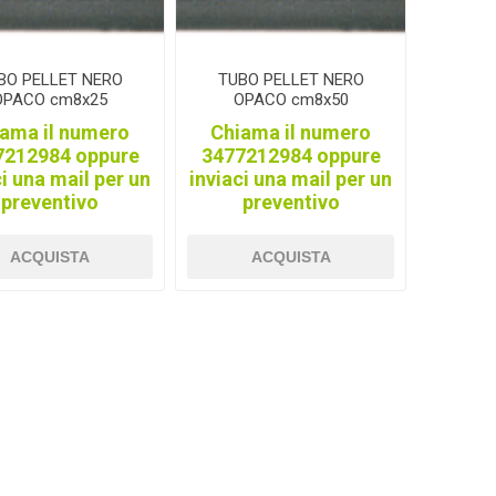
BIS
ZERO
knipex
BO PELLET NERO
TUBO PELLET NERO
OPACO cm8x25
OPACO cm8x50
ama il numero
Chiama il numero
7212984 oppure
3477212984 oppure
arden
DURACELL
SAMURAI
ci una mail per un
inviaci una mail per un
preventivo
preventivo
ACQUISTA
ACQUISTA
XONS
BEIKIRCHER
NETTUNO
HMAN
Mpprofessional
GRISPORT