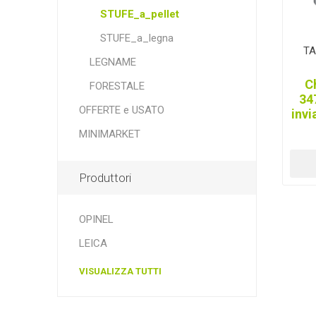
Plein Air
FRONTLINE
GIANNI 
STUFE_a_pellet
STUFE_a_legna
TA
LEGNAME
C
FORESTALE
34
SARTORE
KRONE
TA
OFFERTE e USATO
invi
MINIMARKET
Produttori
NOVATEX
SEPRAN
NIC
OPINEL
LEICA
VISUALIZZA TUTTI
VISPO
CHEVITA
BOR