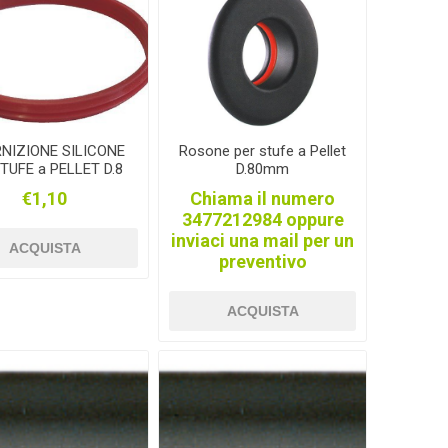
RBL
pollyboot
STEINOEL
NIZIONE SILICONE
Rosone per stufe a Pellet
STUFE a PELLET D.8
D.80mm
ME
EUTRA
RALF
€1,10
Chiama il numero
3477212984 oppure
inviaci una mail per un
ACQUISTA
preventivo
ACQUISTA
ZONT
VERONESI
APIFONDA