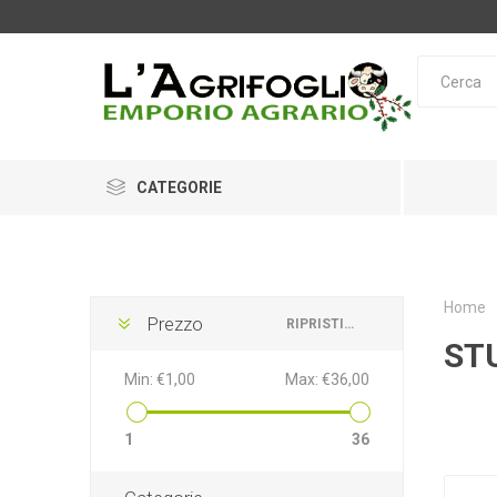
CATEGORIE
Home
Prezzo
RIPRISTINA
STU
OPINEL
LEICA
O
Min:
€1,00
Max:
€36,00
1
36