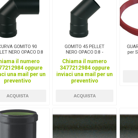
foglio
ITALPOLLINA
TREEMME
KE
CURVA GOMITO 90
GOMITO 45 PELLET
GUAR
LET NERO OPACO D.8
NERO OPACO D.8 -
per 
OMIO
COFRA
ALP
AC
- tubo
CURVA TUBO
hiama il numero
Chiama il numero
77212984 oppure
3477212984 oppure
aci una mail per un
inviaci una mail per un
preventivo
preventivo
ACQUISTA
ACQUISTA
REON
OLE'
FENCELINE
HORI