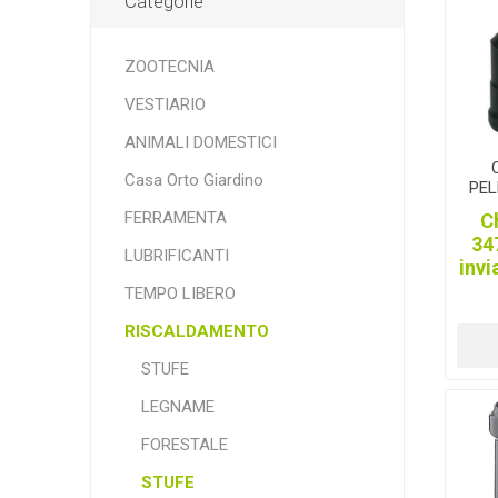
Categorie
STUBAI
lister
lagri
ZOOTECNIA
VESTIARIO
ANIMALI DOMESTICI
Casa Orto Giardino
PEL
TEGERA
CAMP
ORT
FERRAMENTA
C
34
LUBRIFICANTI
invi
TEMPO LIBERO
RISCALDAMENTO
KARCHER
SOGGIA_MANGIMI
CH
STUFE
LEGNAME
FORESTALE
STUFE