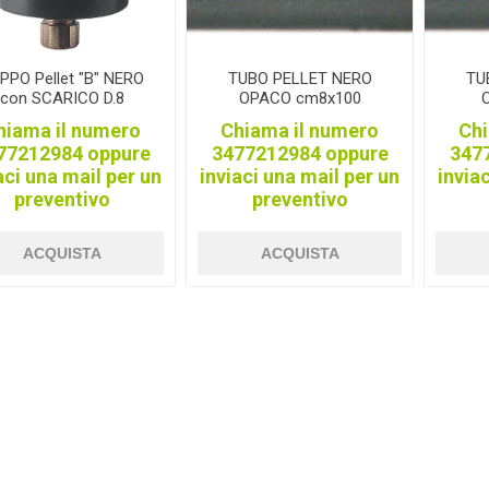
GUIDOLIN
PADOVAN
M.ECCEL
OR
PPO Pellet "B" NERO
TUBO PELLET NERO
TU
con SCARICO D.8
OPACO cm8x100
hiama il numero
Chiama il numero
Chi
77212984 oppure
3477212984 oppure
347
MOIL
ALLEGRI
RINALDI
PROg
aci una mail per un
inviaci una mail per un
invia
preventivo
preventivo
ACQUISTA
ACQUISTA
OFOOD
ANIBIO
VITASOL
ARE
MIOLI
MILKLINE
VIRGINIA
BUS