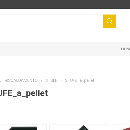
HOM
RISCALDAMENTO
STUFE
STUFE_a_pellet
FE_a_pellet
FIS
NOVITAL
DUNLOP
ZA