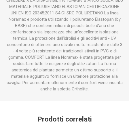
CHIEDERE X LA DISPONIBILITA TOMAIA: BIANCO SUOLA: BLU
MATERIALE: POLIURETANO ELASTOPAN CERTIFICAZIONE:
UNI EN ISO 20345:2011 S4 CI SRC POLIURETANO La linea
Noramax è prodotta utilizzando il poliuretano Elastopan (by
BASF) che contiene milioni di piccole bolle d'aria che
conferiscono sia leggerezza che un'eccellente isolazione
termica. La protezione dall'idrolisi e gli additivi anti - UV
consentono di ottenere uno stivale molto resistente e dalle 3
- 4 volte più resistente dei tradizionali stivali in PVC e di
gomma. COMFORT La linea Noramax è stata progettata per
soddisfare tutte le esigenze degli utilizzatori. La forma
anatomica del plantare permette un ottimo supporto e il
materiale aggiuntivo fornisce un ulteriore protezione alla
caviglia. Per aumentare ulteriormente il comfort viene inserita
anche la soletta Ortholite.
Prodotti correlati