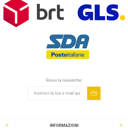
Ricevi la newsletter
INFORMAZIONI