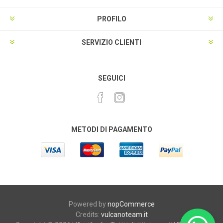
PROFILO
SERVIZIO CLIENTI
SEGUICI
METODI DI PAGAMENTO
Powered by
nopCommerce
Credits:
vulcanoteam.it