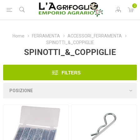
0
Home
FERRAMENTA
ACCESSORI_FERRAMENTA
SPINOTTI_&_COPPIGLIE
SPINOTTI_&_COPPIGLIE
FILTERS