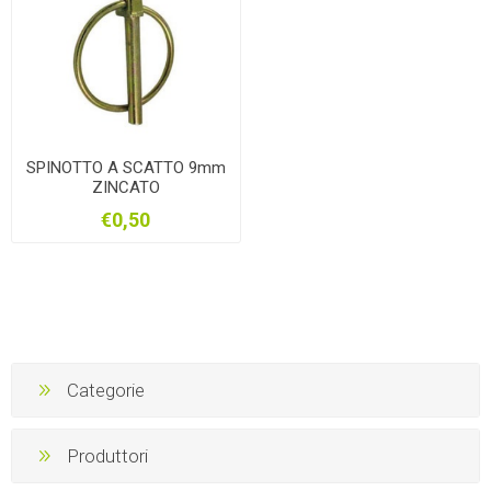
SPINOTTO A SCATTO 9mm
ZINCATO
€0,50
Categorie
Produttori