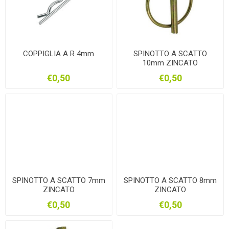
COPPIGLIA A R 4mm
SPINOTTO A SCATTO
10mm ZINCATO
€0,50
€0,50
SPINOTTO A SCATTO 7mm
SPINOTTO A SCATTO 8mm
ZINCATO
ZINCATO
€0,50
€0,50