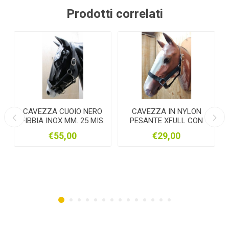
Prodotti correlati
VEZZA CUOIO NERO
CAVEZZA IN NYLON
Cavezz
BIA INOX MM. 25 MIS.
PESANTE XFULL CON
Regolab
COB/FULL/XFULL
RINFORZO CUOIO
C.
€55,00
€29,00
€
NERO/MARRONE