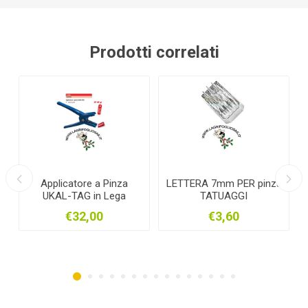
Prodotti correlati
 a Pinza
LETTERA 7mm PER pinza
MARCA OVINI TA
in Lega
TATUAGGI
ARANCIONE 101-2
arche per
00
€3,60
€15,90
 conigli