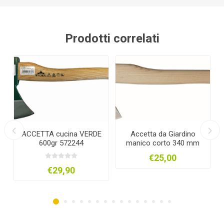
Prodotti correlati
TA cucina VERDE
Accetta da Giardino
ACCE
00gr 572244
manico corto 340 mm
PROFESS
ART.6716 -
€25,00
€55,
STUB
€29,90