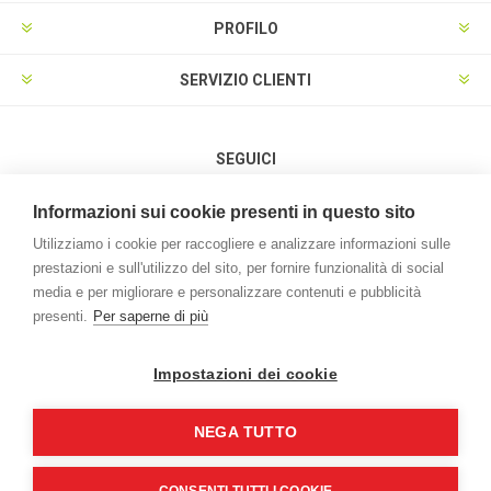
PROFILO
SERVIZIO CLIENTI
SEGUICI
Informazioni sui cookie presenti in questo sito
Utilizziamo i cookie per raccogliere e analizzare informazioni sulle
prestazioni e sull'utilizzo del sito, per fornire funzionalità di social
METODI DI PAGAMENTO
media e per migliorare e personalizzare contenuti e pubblicità
presenti.
Per saperne di più
Impostazioni dei cookie
NEGA TUTTO
Powered by
nopCommerce
Credits:
vulcanoteam.it
Copyright © 2026 L'Agrifoglio. Tutti i diritti riservati | P.iva e C.F.
CONSENTI TUTTI I COOKIE