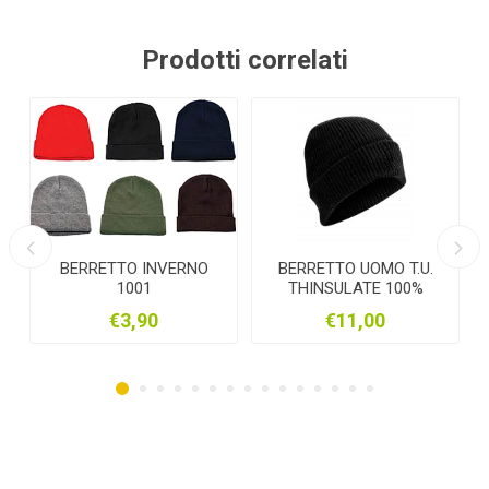
Prodotti correlati
TO INVERNO
BERRETTO UOMO T.U.
CALZA ALPA
1001
THINSULATE 100%
MONTONE BEIGE
ACRILICO
tg. 35-38_39-42_
3,90
€11,00
€7,90
CALZINO AL