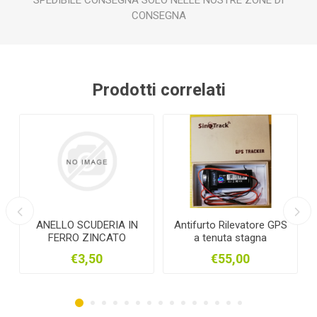
SPEDIBILE CONSEGNA SOLO NELLE NOSTRE ZONE DI
CONSEGNA
Prodotti correlati
SCUDERIA IN
Antifurto Rilevatore GPS
ATTACCO A FIBB
 ZINCATO
a tenuta stagna
PER GIUNZIONE
2CM
3,50
€55,00
€0,70