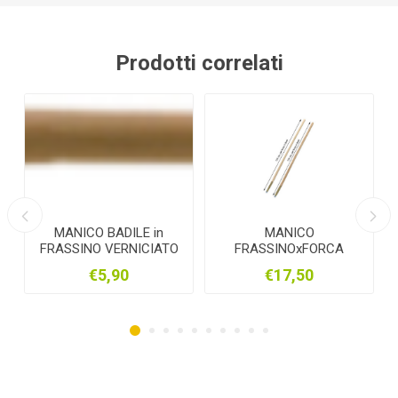
Prodotti correlati
ICO BADILE in
MANICO
MANICO m
INO VERNICIATO
FRASSINOxFORCA
CARPENTIE
140cm
446772/6 T34
€5,90
€17,50
€1,