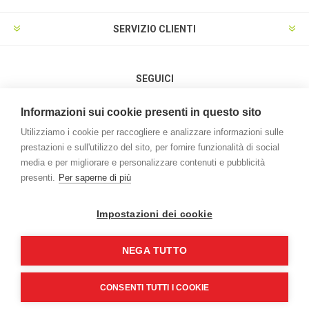
SERVIZIO CLIENTI
SEGUICI
Informazioni sui cookie presenti in questo sito
Utilizziamo i cookie per raccogliere e analizzare informazioni sulle
prestazioni e sull'utilizzo del sito, per fornire funzionalità di social
METODI DI PAGAMENTO
media e per migliorare e personalizzare contenuti e pubblicità
presenti.
Per saperne di più
Impostazioni dei cookie
NEGA TUTTO
Powered by
nopCommerce
Credits:
vulcanoteam.it
Copyright © 2026 L'Agrifoglio. Tutti i diritti riservati | P.iva e C.F.
CONSENTI TUTTI I COOKIE
00994970259