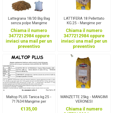
Lattegrana 18/30 Big Bag
LATTIFERA 18 Pellettato
senza polpe Mangime
KG.25 - Mangime per
conforme al disciplinare di
vacche da latte Veronesi
Chiama il numero
Chiama il numero
produzione del Grana
OGM
3477212984 oppure
3477212984 oppure
Padano DOP
inviaci una mail per un
inviaci una mail per un
preventivo
preventivo
Maltop PLUS Tanica kg.25 -
MANZETTE 25kg - MANGIMI
717634 Mangime per
VERONESI
vacche da latte conforme
€135,00
Chiama il numero
alle norme per la produzione