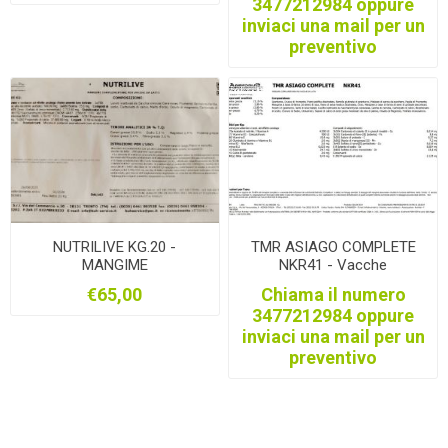
3477212984 oppure
di latte da TRENTINGRANA
inviaci una mail per un
e FORMAGGI MARCHIO
QUALITA TRENTINO
preventivo
NUTRILIVE KG.20 -
TMR ASIAGO COMPLETE
MANGIME
NKR41 - Vacche
COMPLEMENTARE PER
€65,00
Chiama il numero
VACCHE DA LATTE
3477212984 oppure
inviaci una mail per un
preventivo