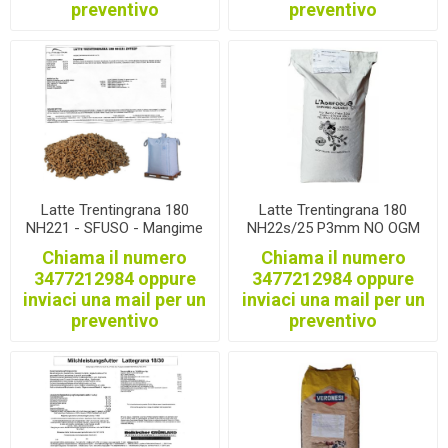
formaggi Marchio Qualità
preventivo
preventivo
Trentino
Latte Trentingrana 180
Latte Trentingrana 180
NH221 - SFUSO - Mangime
NH22s/25 P3mm NO OGM
per vacche da latte
Mangime per vacche da
Chiama il numero
Chiama il numero
conforme alle norme per la
latte conforme alle norme
3477212984 oppure
3477212984 oppure
produzione di latte da
per la produzione di latte da
inviaci una mail per un
inviaci una mail per un
TRENTINGRANA
TRENTINGRANA
preventivo
preventivo