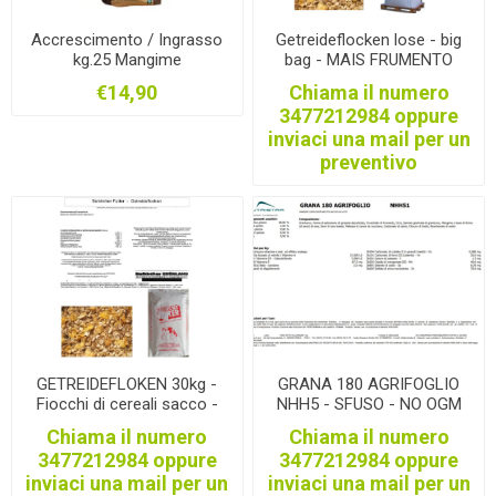
Accrescimento / Ingrasso
Getreideflocken lose - big
kg.25 Mangime
bag - MAIS FRUMENTO
Complementare Bovini
ORZO - Mangime per
€14,90
Chiama il numero
(VITELLI-MANZE)
vacche da latte conforme
3477212984 oppure
alle norme per la produzione
inviaci una mail per un
di latte da TRENTINGRANA
preventivo
GETREIDEFLOKEN 30kg -
GRANA 180 AGRIFOGLIO
Fiocchi di cereali sacco -
NHH5 - SFUSO - NO OGM
Mangime per vacche da
CONCAST TN Mangime per
Chiama il numero
Chiama il numero
latte conforme alle norme
Vacche da Latte conforme
3477212984 oppure
3477212984 oppure
per la produzione di latte da
alle norme per la produzione
inviaci una mail per un
inviaci una mail per un
TRENTINGRANA
di latte da Trentingrana e