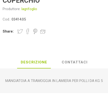
COPERCHIO
foglio
ITALPOLLINA
TREEMME
KE
Produttore:
lagrifoglio
Cod.:
03414.05
Share:
OMIO
COFRA
ALP
AC
DESCRIZIONE
CONTATTACI
REON
OLE'
FENCELINE
HORI
MANGIATOIA A TRAMOGGIA IN LAMIERA PER POLLI DA KG 5