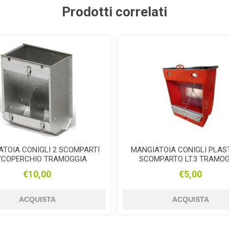
GUIDOLIN
PADOVAN
M.ECCEL
OR
Prodotti correlati
MOIL
ALLEGRI
RINALDI
PROg
TOIA CONIGLI 2 SCOMPARTI
MANGIATOIA CONIGLI PLAS
OFOOD
ANIBIO
VITASOL
ARE
C/COPERCHIO TRAMOGGIA
SCOMPARTO LT.3 TRAMO
€10,00
€5,00
ACQUISTA
ACQUISTA
MIOLI
MILKLINE
VIRGINIA
BUS