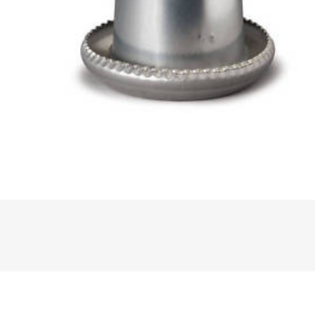
STUBAI
lister
lagri
TEGERA
CAMP
ORT
KARCHER
SOGGIA_MANGIMI
CH