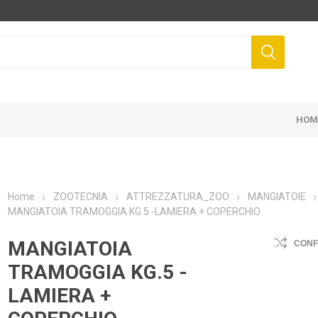
HOM
Home
ZOOTECNIA
ATTREZZATURA_ZOO
MANGIATOIE
MANGIATOIA TRAMOGGIA KG.5 -LAMIERA + COPERCHIO
FIS
NOVITAL
DUNLOP
ZA
MANGIATOIA
CON
TRAMOGGIA KG.5 -
LAMIERA +