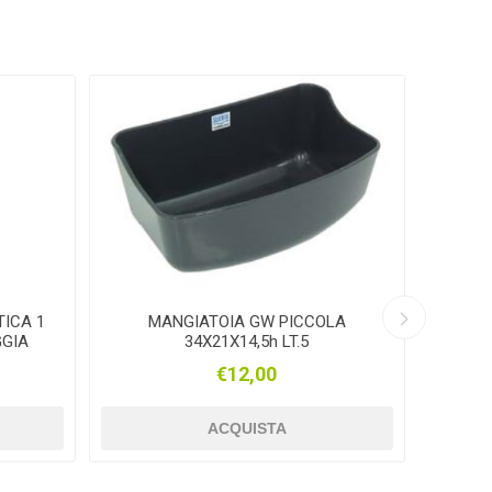
BIS
ZERO
knipex
arden
DURACELL
SAMURAI
TICA 1
MANGIATOIA GW PICCOLA
MANG
XONS
BEIKIRCHER
NETTUNO
GGIA
34X21X14,5h LT.5
€12,00
ACQUISTA
HMAN
Mpprofessional
GRISPORT