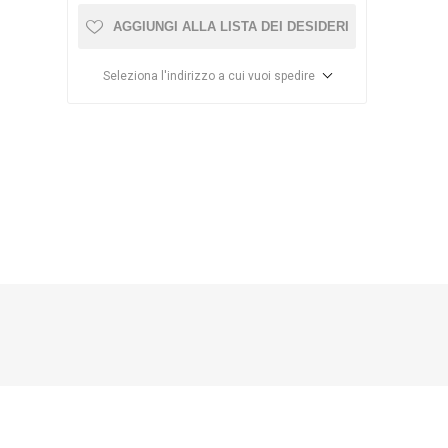
AGGIUNGI ALLA LISTA DEI DESIDERI
RBL
pollyboot
STEINOEL
Seleziona l'indirizzo a cui vuoi spedire
ME
EUTRA
RALF
ZONT
VERONESI
APIFONDA