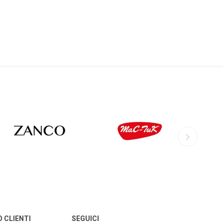
AGHER
LACME
FAUSTMANN
ZANCO
MAC-TUC
O CLIENTI
SEGUICI