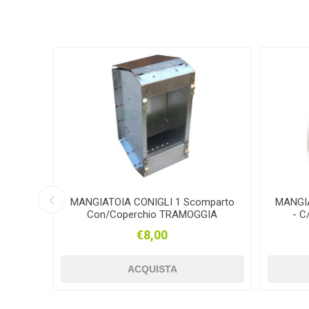
Plein Air
FRONTLINE
GIANNI 
SARTORE
KRONE
TA
mt.2,50
MANGIATOIA CONIGLI 1 Scomparto
MANGIA
NOVATEX
SEPRAN
NIC
Con/Coperchio TRAMOGGIA
- 
€8,00
ACQUISTA
VISPO
CHEVITA
BOR