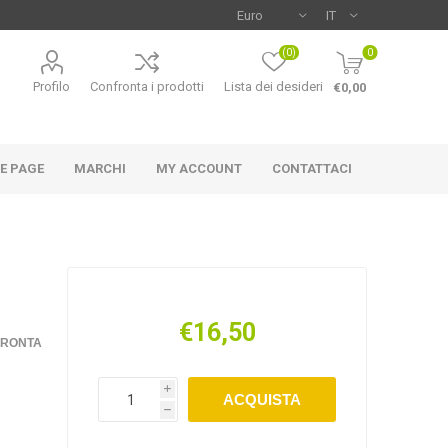
(0)
0
Profilo
Confronta i prodotti
Lista dei desideri
€0,00
E PAGE
MARCHI
MY ACCOUNT
CONTATTACI
€16,50
NCO
MAC-TUC
U-POWER
FRONTA
i
ACQUISTA
h