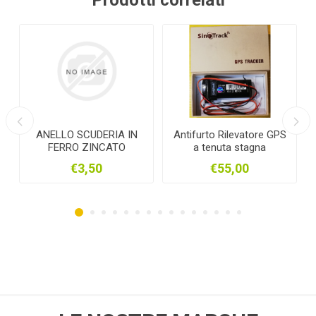
ANELLO SCUDERIA IN
Antifurto Rilevatore GPS
ATT
FERRO ZINCATO
a tenuta stagna
PE
€3,50
€55,00