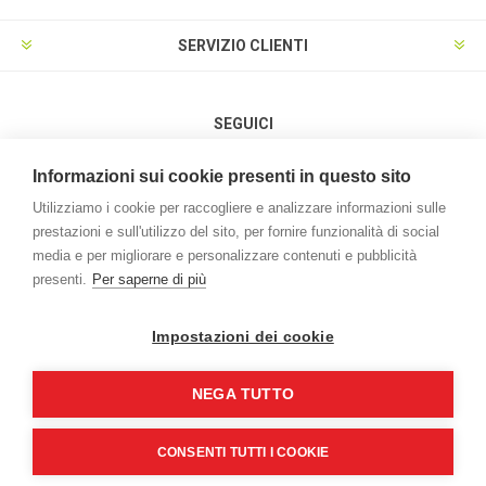
SERVIZIO CLIENTI
SEGUICI
Informazioni sui cookie presenti in questo sito
Utilizziamo i cookie per raccogliere e analizzare informazioni sulle
prestazioni e sull'utilizzo del sito, per fornire funzionalità di social
METODI DI PAGAMENTO
media e per migliorare e personalizzare contenuti e pubblicità
presenti.
Per saperne di più
Impostazioni dei cookie
NEGA TUTTO
Powered by
nopCommerce
Credits:
vulcanoteam.it
Copyright © 2026 L'Agrifoglio. Tutti i diritti riservati | P.iva e C.F.
CONSENTI TUTTI I COOKIE
00994970259