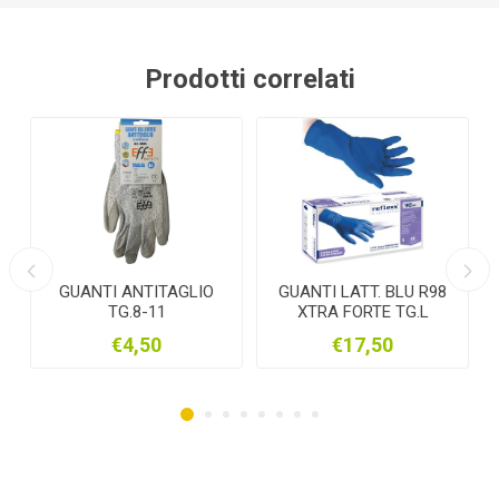
Prodotti correlati
TI ANTITAGLIO
GUANTI LATT. BLU R98
GUANTI NIT
TG.8-11
XTRA FORTE TG.L
pz.1
SCATOLA 50PZ.
€4,50
€17,50
€7,