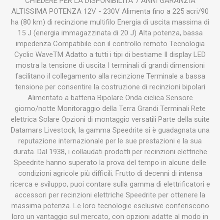
CHIEDERE PER LA DISPONIBILITA 7 ANNI GARANZIA
ALTISSIMA POTENZA 12V - 230V Alimenta fino a 225 acri/90
ha (80 km) di recinzione multifilo Energia di uscita massima di
15 J (energia immagazzinata di 20 J) Alta potenza, bassa
impedenza Compatibile con il controllo remoto Tecnologia
Cyclic WaveTM Adatto a tutti i tipi di bestiame Il display LED
mostra la tensione di uscita I terminali di grandi dimensioni
facilitano il collegamento alla recinzione Terminale a bassa
tensione per consentire la costruzione di recinzioni bipolari
Alimentato a batteria Bipolare Onda ciclica Sensore
giorno/notte Monitoraggio della Terra Grandi Terminali Rete
elettrica Solare Opzioni di montaggio versatili Parte della suite
Datamars Livestock, la gamma Speedrite si è guadagnata una
reputazione internazionale per le sue prestazioni e la sua
durata. Dal 1938, i collaudati prodotti per recinzioni elettriche
Speedrite hanno superato la prova del tempo in alcune delle
condizioni agricole più difficili. Frutto di decenni di intensa
ricerca e sviluppo, puoi contare sulla gamma di elettrificatori e
accessori per recinzioni elettriche Speedrite per ottenere la
massima potenza. Le loro tecnologie esclusive conferiscono
loro un vantaggio sul mercato, con opzioni adatte al modo in