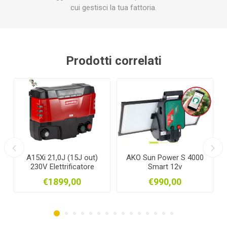
cui gestisci la tua fattoria.
Prodotti correlati
t)
AKO Sun Power S 4000
ALIMENTATORE 12v
e
Smart 12v
230V x LACME DUAL
s
ELETTRIFICATORE 4j out
€990,00
€39,50
completo di pannello
solare e batteria