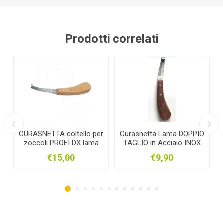
Prodotti correlati
ltello per
Curasnetta Lama DOPPIO
Curasnetta Lama DX
I DX lama
TAGLIO in Acciaio INOX
Acciaio INOX - lar
ta
coltello per zoccoli
coltello per zocco
00
€9,90
€9,90