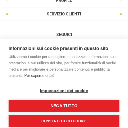
PROFILO
SERVIZIO CLIENTI
SEGUICI
Informazioni sui cookie presenti in questo sito
Utilizziamo i cookie per raccogliere e analizzare informazioni sulle
prestazioni e sull'utilizzo del sito, per fornire funzionalità di social
METODI DI PAGAMENTO
media e per migliorare e personalizzare contenuti e pubblicità
presenti.
Per saperne di più
Impostazioni dei cookie
NEGA TUTTO
Powered by
nopCommerce
Credits:
vulcanoteam.it
Copyright © 2026 L'Agrifoglio. Tutti i diritti riservati | P.iva e C.F.
CONSENTI TUTTI I COOKIE
00994970259