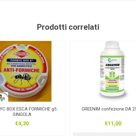
GUIDOLIN
PADOVAN
M.ECCEL
OR
Prodotti correlati
MOIL
ALLEGRI
RINALDI
PROg
OFOOD
ANIBIO
VITASOL
ARE
YC BOX ESCA FORMICHE g5
GREENIM confezione DA 2
SINGOLA
€4,30
€11,00
MIOLI
MILKLINE
VIRGINIA
BUS