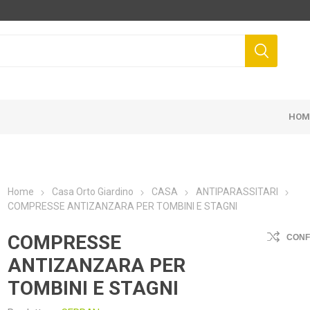
HOM
Home
Casa Orto Giardino
CASA
ANTIPARASSITARI
COMPRESSE ANTIZANZARA PER TOMBINI E STAGNI
FIS
NOVITAL
DUNLOP
ZA
COMPRESSE
CON
ANTIZANZARA PER
TOMBINI E STAGNI