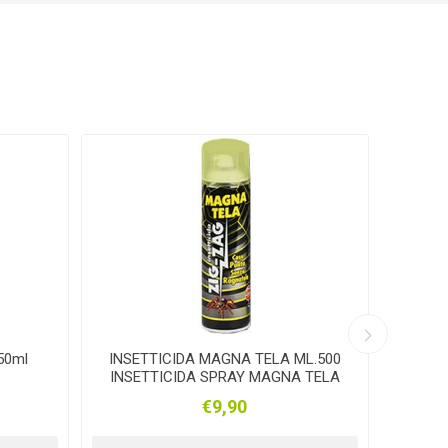
BIS
ZERO
knipex
arden
DURACELL
SAMURAI
XONS
BEIKIRCHER
NETTUNO
50ml
INSETTICIDA MAGNA TELA ML.500
JET M
INSETTICIDA SPRAY MAGNA TELA
€9,90
HMAN
Mpprofessional
GRISPORT