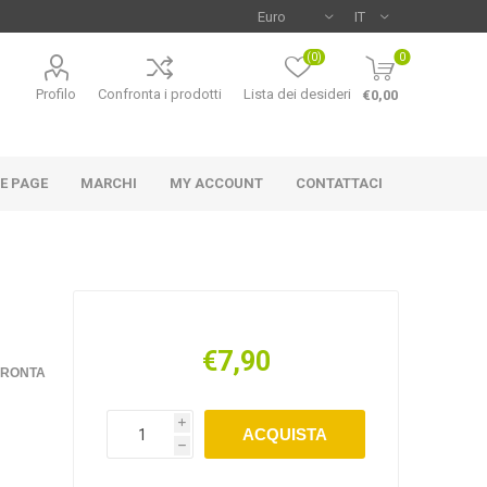
(0)
0
Profilo
Confronta i prodotti
Lista dei desideri
€0,00
E PAGE
MARCHI
MY ACCOUNT
CONTATTACI
€7,90
NCO
MAC-TUC
U-POWER
FRONTA
i
ACQUISTA
h