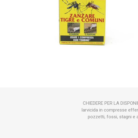
STUBAI
lister
lagri
TEGERA
CAMP
ORT
KARCHER
SOGGIA_MANGIMI
CH
CHIEDERE PER LA DISPONIBL
larvicida in compresse efferv
pozzetti, fossi, stagni e 