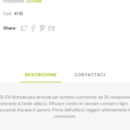
Produttore:
SEPRAN
foglio
ITALPOLLINA
TREEMME
KE
Cod.:
4142
Share:
OMIO
COFRA
ALP
AC
DESCRIZIONE
CONTATTACI
REON
OLE'
FENCELINE
HORI
ITA Antizanzara larvicida per tombini confezione da 20 compresse
escenti di facile utilizzo. Efficace contro le zanzare comuni e tigre.
accumuli d'acqua in genere. Prima dell'utilizzo leggere attentamente le
confezione.