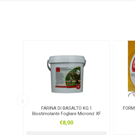
Plein Air
FRONTLINE
GIANNI 
SARTORE
KRONE
TA
NOVATEX
SEPRAN
NIC
Y
FARINA DI BASALTO KG.1
FORM
Biostimolante Fogliare Microniz XF
€8,00
VISPO
CHEVITA
BOR