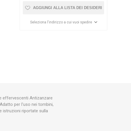
AGGIUNGI ALLA LISTA DEI DESIDERI
RBL
pollyboot
STEINOEL
Seleziona l'indirizzo a cui vuoi spedire
ME
EUTRA
RALF
ZONT
VERONESI
APIFONDA
 effervescenti Antizanzare
 Adatto per l'uso nei tombini,
 istruzioni riportate sulla