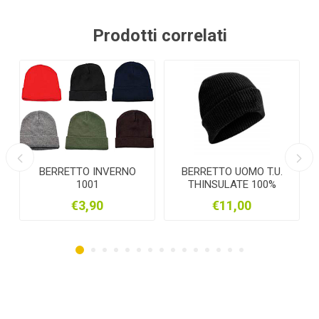
Prodotti correlati
BERRETTO UOMO T.U.
CALZA ALPACA-
THINSULATE 100%
MONTONE BEIGE/GRIGIO
ACRILICO
tg. 35-38_39-42_43-46 -
CA
€11,00
€7,90
CALZINO ALPAKA