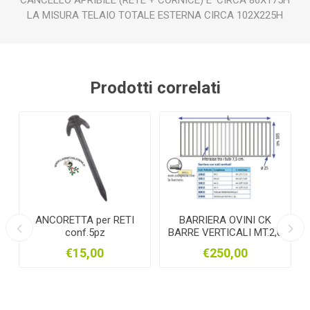
CANCELLO APRIBILE (RETE + CORNICE) E' CIRCA 86X175H
LA MISURA TELAIO TOTALE ESTERNA CIRCA 102X225H
Prodotti correlati
ANCORETTA per RETI
BARRIERA OVINI CK
conf.5pz
BARRE VERTICALI MT.2,0
x
X 1,10 MT.
€15,00
€250,00