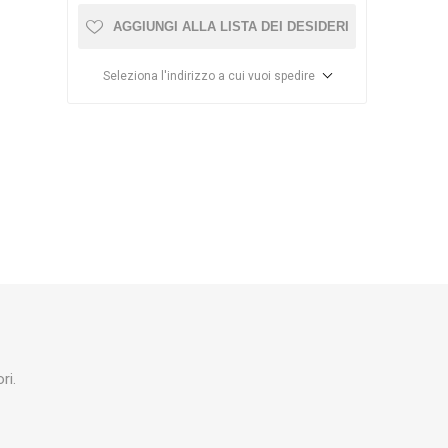
AGGIUNGI ALLA LISTA DEI DESIDERI
RBL
pollyboot
STEINOEL
Seleziona l'indirizzo a cui vuoi spedire
ME
EUTRA
RALF
ZONT
VERONESI
APIFONDA
ri.