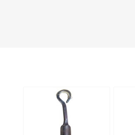
Plein Air
FRONTLINE
GIANNI 
SARTORE
KRONE
TA
NOVATEX
SEPRAN
NIC
VISPO
CHEVITA
BOR