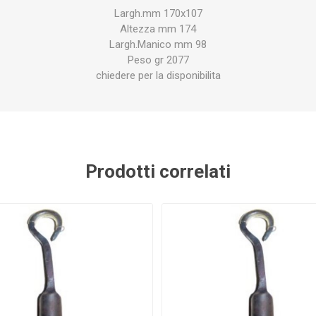
GUIDOLIN
PADOVAN
M.ECCEL
OR
Largh.mm 170x107
Altezza mm 174
Largh.Manico mm 98
Peso gr 2077
chiedere per la disponibilita
MOIL
ALLEGRI
RINALDI
PROg
Prodotti correlati
OFOOD
ANIBIO
VITASOL
ARE
MIOLI
MILKLINE
VIRGINIA
BUS