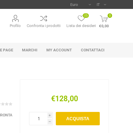
(0)
0
Profilo
Confronta i prodotti
Lista dei desideri
€0,00
E PAGE
MARCHI
MY ACCOUNT
CONTATTACI
€128,00
NCO
MAC-TUC
U-POWER
FRONTA
i
ACQUISTA
h