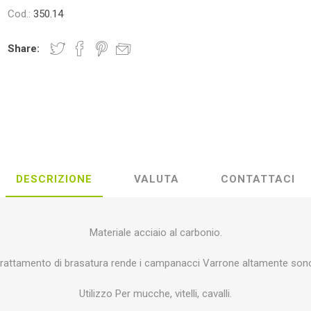
Cod.:
350.14
foglio
ITALPOLLINA
TREEMME
KE
Share:
OMIO
COFRA
ALP
AC
DESCRIZIONE
VALUTA
CONTATTACI
REON
OLE'
FENCELINE
HORI
Materiale acciaio al carbonio.
 trattamento di brasatura rende i campanacci Varrone altamente sono
Utilizzo Per mucche, vitelli, cavalli.