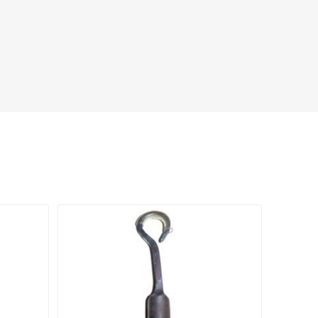
BIS
ZERO
knipex
arden
DURACELL
SAMURAI
XONS
BEIKIRCHER
NETTUNO
HMAN
Mpprofessional
GRISPORT