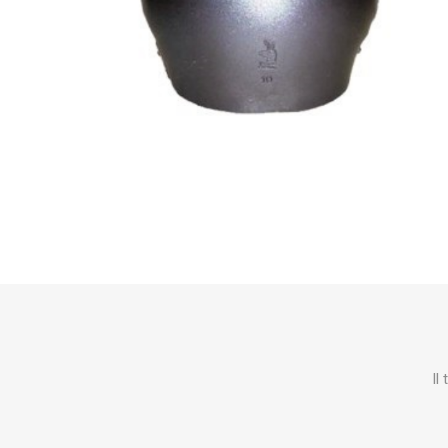
STUBAI
lister
lagri
TEGERA
CAMP
ORT
KARCHER
SOGGIA_MANGIMI
CH
Il