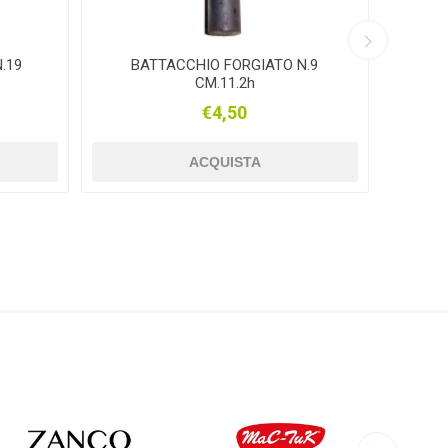
.19
BATTACCHIO FORGIATO N.9
Bat
CM.11.2h
€4,50
AGHER
LACME
FAUSTMANN
ACQUISTA
ZANCO
MAC-TUC