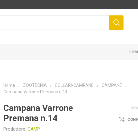
HOM
Home
ZOOTECNIA
COLLARI-CAMPANE
CAMPANE
Campana Varrone Premana n.14
FIS
NOVITAL
DUNLOP
ZA
Campana Varrone
Premana n.14
CON
Produttore:
CAMP