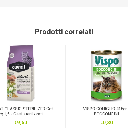
GUIDOLIN
PADOVAN
M.ECCEL
OR
Prodotti correlati
MOIL
ALLEGRI
RINALDI
PROg
OFOOD
ANIBIO
VITASOL
ARE
T CLASSIC STERILIZED Cat
VISPO CONIGLIO 415gr 
kg.1,5 - Gatti sterilizzati
BOCCONCINI
€9,50
€0,80
MIOLI
MILKLINE
VIRGINIA
BUS