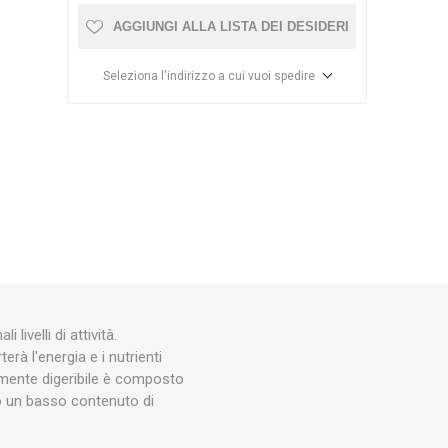
AGGIUNGI ALLA LISTA DEI DESIDERI
RBL
pollyboot
STEINOEL
Seleziona l'indirizzo a cui vuoi spedire
ME
EUTRA
RALF
ZONT
VERONESI
APIFONDA
ivelli di attività.
terà l'energia e i nutrienti
amente digeribile è composto
no un basso contenuto di