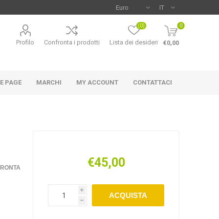
(0)
0
Profilo
Confronta i prodotti
Lista dei desideri
€0,00
E PAGE
MARCHI
MY ACCOUNT
CONTATTACI
€45,00
NCO
MAC-TUC
U-POWER
FRONTA
i
ACQUISTA
h