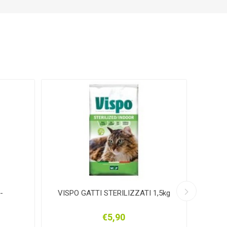
BIS
ZERO
knipex
arden
DURACELL
SAMURAI
XONS
BEIKIRCHER
NETTUNO
-
VISPO GATTI STERILIZZATI 1,5kg
VISPO 
€5,90
HMAN
Mpprofessional
GRISPORT