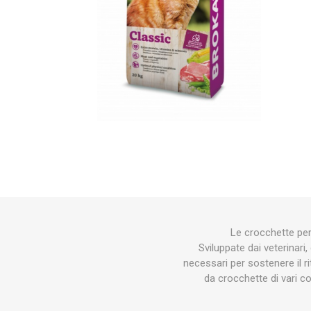
STUBAI
lister
lagri
TEGERA
CAMP
ORT
KARCHER
SOGGIA_MANGIMI
CH
Le crocchette per 
Sviluppate dai veterinari, 
necessari per sostenere il 
da crocchette di vari c