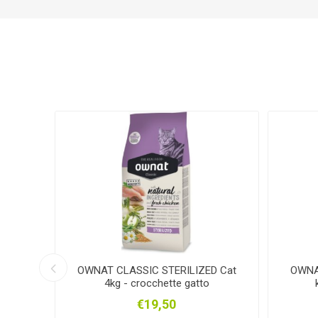
Plein Air
FRONTLINE
GIANNI 
SARTORE
KRONE
TA
NOVATEX
SEPRAN
NIC
E cat
OWNAT CLASSIC STERILIZED Cat
OWNA
4kg - crocchette gatto
€19,50
VISPO
CHEVITA
BOR