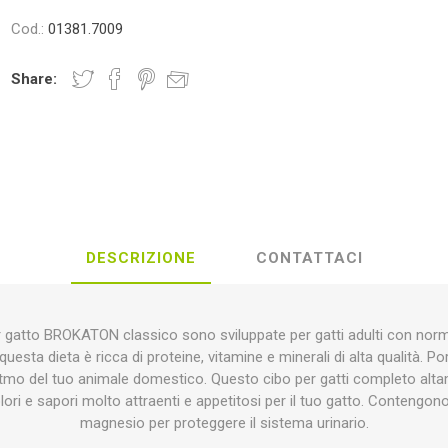
Cod.:
01381.7009
foglio
ITALPOLLINA
TREEMME
KE
Share:
OMIO
COFRA
ALP
AC
DESCRIZIONE
CONTATTACI
REON
OLE'
FENCELINE
HORI
gatto BROKATON classico sono sviluppate per gatti adulti con normali l
questa dieta è ricca di proteine, vitamine e minerali di alta qualità. Por
ritmo del tuo animale domestico. Questo cibo per gatti completo alt
olori e sapori molto attraenti e appetitosi per il tuo gatto. Contengo
magnesio per proteggere il sistema urinario.