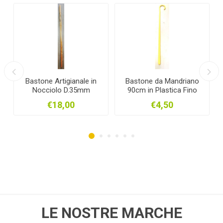
Bastone Artigianale in
Bastone da Mandriano
Nocciolo D.35mm
90cm in Plastica Fino
h.130cm con Laccio e
€18,00
€4,50
Decoro
LE NOSTRE MARCHE