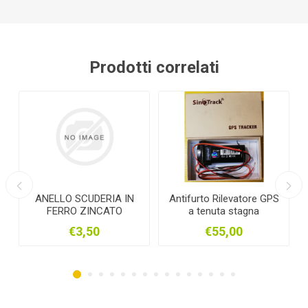
Prodotti correlati
LO SCUDERIA IN
Antifurto Rilevatore GPS
ATTACCO A F
RRO ZINCATO
a tenuta stagna
PER GIUNZI
2C
€3,50
€55,00
€0,